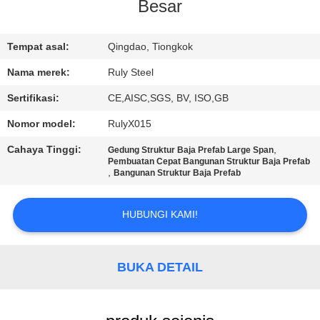
Besar
TUR
PABRIK
Tempat asal:
Qingdao, Tiongkok
Nama merek:
Ruly Steel
KONTROL
Sertifikasi:
CE,AISC,SGS, BV, ISO,GB
KUALITAS
Nomor model:
RulyX015
Cahaya Tinggi:
,
Gedung Struktur Baja Prefab Large Span
HUBUNGI
Pembuatan Cepat Bangunan Struktur Baja Prefab
,
Bangunan Struktur Baja Prefab
KAMI
HUBUNGI KAMI!
BERITA
BUKA DETAIL
SOLUSI
KESALAHAN