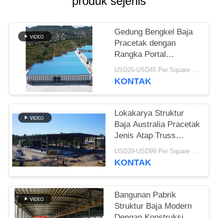
produk sejenis
BLOG
Gedung Bengkel Baja
Pracetak dengan
SITEMAP
Rangka Portal
Galvanis
USD25-USD45 Per Square Meter MOQ:200 meter persegi
PRIVACY
KONTAK
POLICY
Lokakarya Struktur
Baja Australia Pracetak
Jenis Atap Truss
Modern
USD29-USD99 Per Square Meter MOQ:500 meter persegi
KONTAK
Bangunan Pabrik
Struktur Baja Modern
Dengan Konstruksi