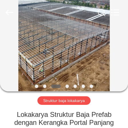
Qingdao
Ruly
Steel
Engineering
Co.,Ltd.
All
Rights
Reserved.
RUMAH
PRODUK
VIDEO
TAMPILAN
VR
Struktur baja lokakarya
TENTANG
Lokakarya Struktur Baja Prefab
KAMI
dengan Kerangka Portal Panjang