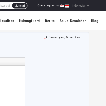
Quote request suatu
Mencari
|
Indonesian
 kualitas
Hubungi kami
Berita
Solusi Kesalahan
Blog
Informasi yang Diperlukan