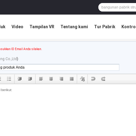
duk
Video
Tampilan VR
Tentang kami
Tur Pabrik
Kontrol
sukkan ID Email Anda silakan.
ing Co.,Ltd
)