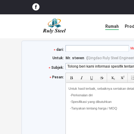
Rumah
Pro
Ma
dari:
Untuk:
Mr. steven
(
Qingdao Ruly Steel Engineer
Subjek:
Pesan: