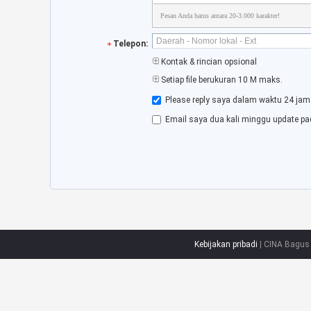
Pesan Anda harus antara 20-3.000 karakter!
Telepon:
Kontak & rincian opsional
Setiap file berukuran 10 M maks.
Please reply saya dalam waktu 24 jam
Email saya dua kali minggu update pa
Kebijakan pribadi
| CINA Bagus 