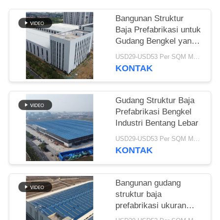
BLOG
Bangunan Struktur
Baja Prefabrikasi untuk
Gudang Bengkel yang
SITEMAP
Dapat Disesuaikan
USD29-USD53 Per SQM MOQ:500 meter persegi
KONTAK
PRIVACY
POLICY
Gudang Struktur Baja
Prefabrikasi Bengkel
Industri Bentang Lebar
USD29-USD53 Per SQM MOQ:500 meter persegi
KONTAK
Bangunan gudang
struktur baja
prefabrikasi ukuran
besar khusus