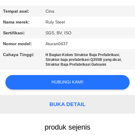
TUR
Tempat asal:
Cina
PABRIK
Nama merek:
Ruly Steel
Sertifikasi:
SGS, BV, ISO
KONTROL
Nomor model:
Aturan0437
KUALITAS
Cahaya Tinggi:
,
H Bagian Kolom Struktur Baja Prefabrikasi
,
Struktur baja prefabrikasi Q355B yang dicat
Struktur Baja Prefabrikasi Galvanis
HUBUNGI
KAMI
HUBUNGI KAMI!
BERITA
BUKA DETAIL
SOLUSI
KESALAHAN
produk sejenis