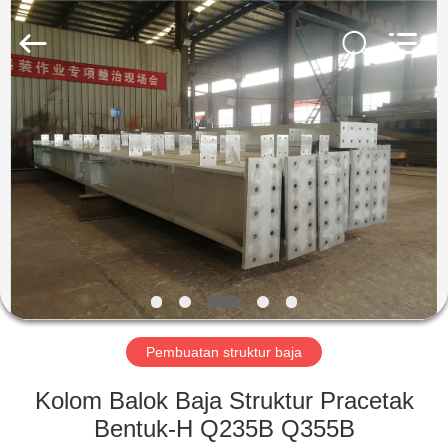
Qingdao
Ruly
Steel
Engineering
Co.,Ltd.
All
Rights
Reserved.
RUMAH
PRODUK
VIDEO
TAMPILAN
VR
Pembuatan struktur baja
TENTANG
Kolom Balok Baja Struktur Pracetak
KAMI
Bentuk-H Q235B Q355B