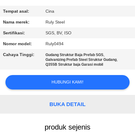
TUR
Tempat asal:
Cina
PABRIK
Nama merek:
Ruly Steel
Sertifikasi:
SGS, BV, ISO
KONTROL
Nomor model:
Ruly0494
KUALITAS
Cahaya Tinggi:
,
Gudang Struktur Baja Prefab SGS
,
Galvanizing Prefab Steel Struktur Gudang
Q355B Struktur baja Garasi mobil
HUBUNGI
KAMI
HUBUNGI KAMI!
BERITA
BUKA DETAIL
SOLUSI
KESALAHAN
produk sejenis