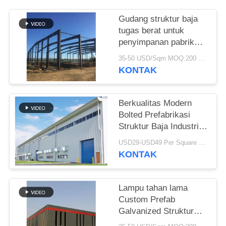
BLOG
Gudang struktur baja
tugas berat untuk
penyimpanan pabrik
SITEMAP
semen
35-50 USD/Sqm MOQ:200 meter persegi
KONTAK
PRIVACY
POLICY
Berkualitas Modern
Bolted Prefabrikasi
Struktur Baja Industri
Gudang Untuk Pabrik
USD29-USD49 Per Square Meter MOQ:200 meter persegi
KONTAK
Lampu tahan lama
Custom Prefab
Galvanized Struktur
Baja Gudang Untuk