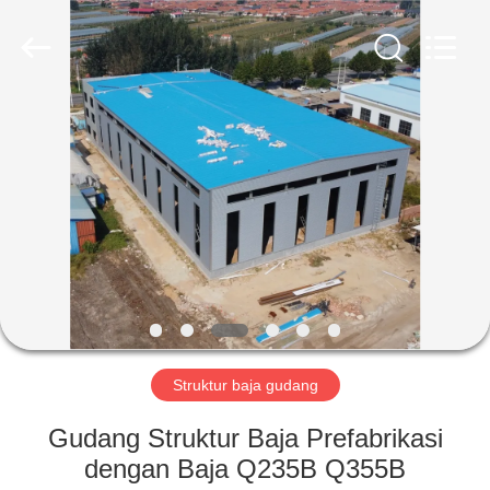
Qingdao
Ruly
Steel
Engineering
Co.,Ltd.
All
Rights
Reserved.
RUMAH
PRODUK
VIDEO
TAMPILAN
VR
Struktur baja gudang
TENTANG
Gudang Struktur Baja Prefabrikasi
KAMI
dengan Baja Q235B Q355B