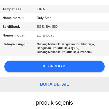
TUR
Tempat asal:
CINA
PABRIK
Nama merek:
Ruly Steel
Sertifikasi:
SGS, BV, ISO
KONTROL
Nomor model:
aturan0376
KUALITAS
Cahaya Tinggi:
,
Gudang Mekanik Bangunan Struktur Baja
,
Bangunan Struktur Baja Q355
Gudang Mekanik Struktur Baja Pracetak
HUBUNGI
KAMI
HUBUNGI KAMI!
BERITA
BUKA DETAIL
SOLUSI
KESALAHAN
produk sejenis