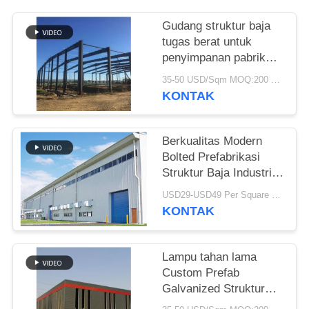
BLOG
Gudang struktur baja
tugas berat untuk
penyimpanan pabrik
SITEMAP
semen
35-50 USD/Sqm MOQ:200 meter persegi
KONTAK
PRIVACY
POLICY
Berkualitas Modern
Bolted Prefabrikasi
Struktur Baja Industri
Gudang Untuk Pabrik
USD29-USD49 Per Square Meter MOQ:200 meter persegi
KONTAK
Lampu tahan lama
Custom Prefab
Galvanized Struktur
Baja Gudang Untuk