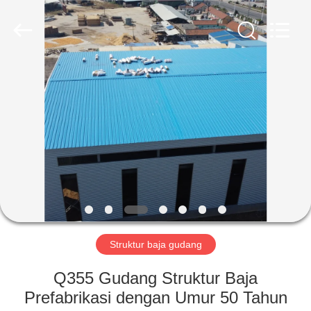
Qingdao
Ruly
Steel
Engineering
Co.,Ltd.
All
Rights
Reserved.
RUMAH
PRODUK
VIDEO
TAMPILAN
VR
Struktur baja gudang
TENTANG
Q355 Gudang Struktur Baja
KAMI
Prefabrikasi dengan Umur 50 Tahun