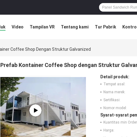
duk
Video
Tampilan VR
Tentang kami
Tur Pabrik
Kontrol
ainer Coffee Shop Dengan Struktur Galvanized
Prefab Kontainer Coffee Shop dengan Struktur Galva
Detail produk:
Tempat asal:
Nama merek:
Sertifikasi:
Nomor model:
Syarat-syarat pe
Kuantitas min Order
Harga: