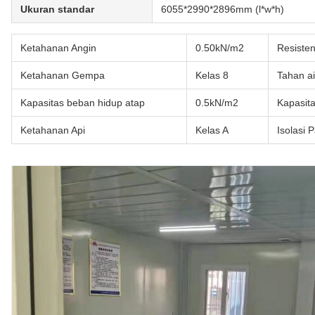
Ukuran standar
6055*2990*2896mm (l*w*h)
Ketahanan Angin
0.50kN/m2
Resisten
Ketahanan Gempa
Kelas 8
Tahan ai
Kapasitas beban hidup atap
0.5kN/m2
Kapasit
Ketahanan Api
Kelas A
Isolasi 