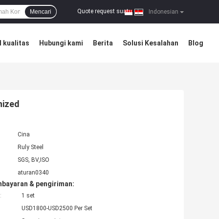
Quote request suatu
Mencari
|
Indonesian
 kualitas
Hubungi kami
Berita
Solusi Kesalahan
Blog
nized
Cina
Ruly Steel
SGS, BV,ISO
aturan0340
mbayaran & pengiriman:
:
1 set
USD1800-USD2500 Per Set