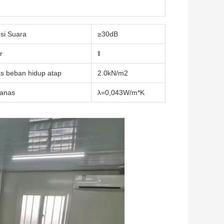
si Suara
≥30dB
r
‖
as beban hidup atap
2.0kN/m2
Panas
λ=0,043W/m*K