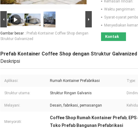
Kemasan rincian:
Waktu pengiriman:
Syarat-syarat pemb
Menyediakan kema
Gambar besar :
Prefab Kontainer Coffee Shop dengan
Kontak
Struktur Galvanized
Prefab Kontainer Coffee Shop dengan Struktur Galvanized
Deskripsi
Aplikasi:
Rumah Kontainer Prefabrikasi
Type:
Struktur utama:
Struktur Ringan Galvanis
Dindin
Melayani:
Desain, fabrikasi, pemasangan
Kehidu
Coffee Shop Rumah Kontainer Prefab
EPS 
,
Menyoroti:
Toko Prefab Bangunan Prefabrikasi