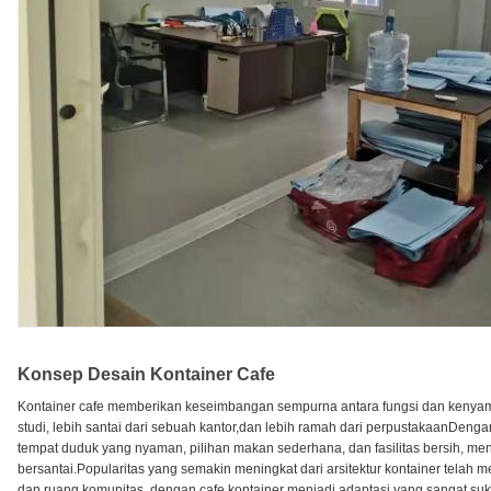
Konsep Desain Kontainer Cafe
Kontainer cafe memberikan keseimbangan sempurna antara fungsi dan kenyamanan
studi, lebih santai dari sebuah kantor,dan lebih ramah dari perpustakaanDengan
tempat duduk yang nyaman, pilihan makan sederhana, dan fasilitas bersih, me
bersantai.Popularitas yang semakin meningkat dari arsitektur kontainer telah m
dan ruang komunitas, dengan cafe kontainer menjadi adaptasi yang sangat suk