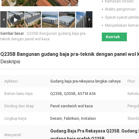
Kemasan rincian:
Waktu pengiriman:
Syarat-syarat pemb
Menyediakan kema
Gambar besar :
Q235B Bangunan gudang baja pra-
Kontak
teknik dengan panel wol kaca
Q235B Bangunan gudang baja pra-teknik dengan panel wol 
Deskripsi
Aplikasi:
Gudang baja pra-rekayasa bingkai cahaya
Fitur:
Bahan baku baja:
Q235B, Q355B, ASTM A36
Kehidu
Dinding dan Atap:
Panel sandwich wol kaca
Pengo
Lingkup kerja:
Desain, Fabrikasi, Instalasi
Standa
Gudang Baja Pra Rekayasa Q235B
Gudang 
,
Menyoroti:
gudang baja prefab Q235B