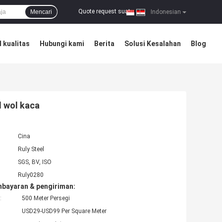
Quote request suatu
Mencari
|
Indonesian
 kualitas
Hubungi kami
Berita
Solusi Kesalahan
Blog
 wol kaca
Cina
Ruly Steel
SGS, BV, ISO
Ruly0280
mbayaran & pengiriman:
:
500 Meter Persegi
USD29-USD99 Per Square Meter