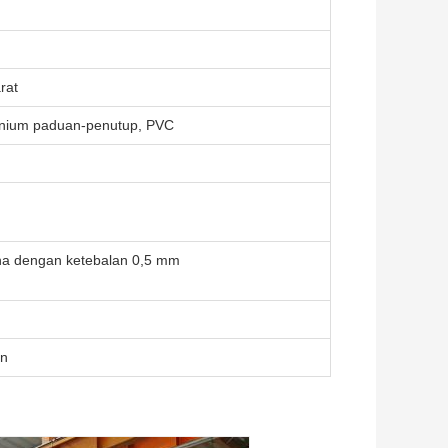
rat
inium paduan-penutup, PVC
rna dengan ketebalan 0,5 mm
on