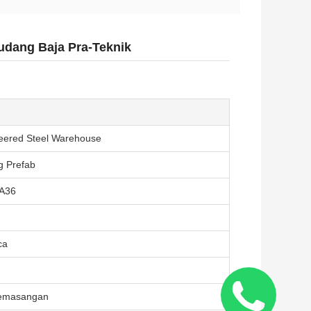
dang Baja Pra-Teknik
eered Steel Warehouse
 Prefab
A36
ca
Pemasangan