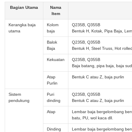
Bagian Utama
Nama
Item
Kerangka baja
Kolom
Q235B, Q355B
utama
baja
Bentuk H, Kotak, Pipa Baja, Le
Balok
Q235B, Q355B
Baja
Bentuk H, Steel Truss, Hot rolle
Kekuatan
Q235B, Q355B
Baja batang, pipa baja, baja sud
Atap
Bentuk C atau Z, baja purlin
Purlin
Sistem
Puri
Q235B, Q355B
pendukung
dinding
Bentuk C atau Z, baja purlin
Atap
Lembar baja bergelombang berw
batu, PU, wol kaca dll.
Dinding
Lembar baja bergelombang berw