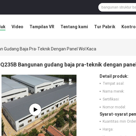
duk
Video
Tampilan VR
Tentang kami
Tur Pabrik
Kontrol
 Gudang Baja Pra-Teknik Dengan Panel Wol Kaca
Q235B Bangunan gudang baja pra-teknik dengan panel
Detail produk:
Tempat asal:
Nama merek:
Sertifikasi:
Nomor model:
Syarat-syarat pe
Kuantitas min Order
Harga: