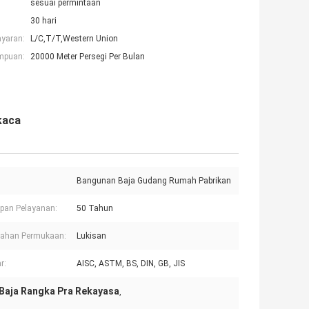
sesuai permintaan
30 hari
ayaran:
L/C,T/T,Western Union
mpuan:
20000 Meter Persegi Per Bulan
kaca
Bangunan Baja Gudang Rumah Pabrikan
pan Pelayanan:
50 Tahun
lahan Permukaan:
Lukisan
r:
AISC, ASTM, BS, DIN, GB, JIS
Baja Rangka Pra Rekayasa
,