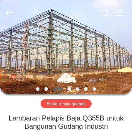
Qingdao
Ruly
Steel
Engineering
Co.,Ltd.
All
Rights
Reserved.
RUMAH
PRODUK
VIDEO
TAMPILAN
VR
Struktur baja gudang
TENTANG
Lembaran Pelapis Baja Q355B untuk
KAMI
Bangunan Gudang Industri