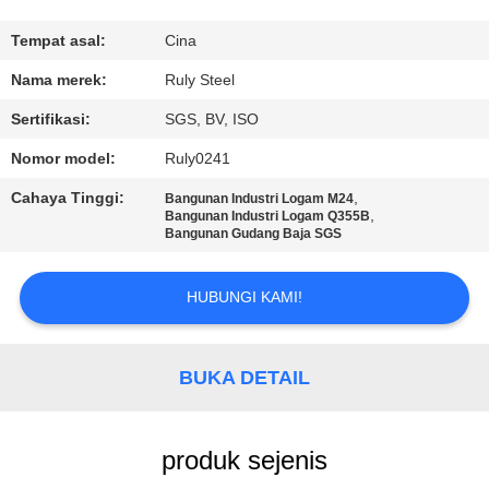
TUR
Tempat asal:
Cina
PABRIK
Nama merek:
Ruly Steel
Sertifikasi:
SGS, BV, ISO
KONTROL
Nomor model:
Ruly0241
KUALITAS
Cahaya Tinggi:
,
Bangunan Industri Logam M24
,
Bangunan Industri Logam Q355B
Bangunan Gudang Baja SGS
HUBUNGI
KAMI
HUBUNGI KAMI!
BERITA
BUKA DETAIL
SOLUSI
KESALAHAN
produk sejenis