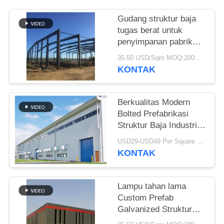
BLOG
Gudang struktur baja
tugas berat untuk
penyimpanan pabrik
SITEMAP
semen
35-50 USD/Sqm MOQ:200 meter persegi
KONTAK
PRIVACY
POLICY
Berkualitas Modern
Bolted Prefabrikasi
Struktur Baja Industri
Gudang Untuk Pabrik
USD29-USD49 Per Square Meter MOQ:200 meter persegi
KONTAK
Lampu tahan lama
Custom Prefab
Galvanized Struktur
Baja Gudang Untuk