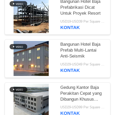
Bangunan Hotel Baja
Prefabrikasi Dicat
BLOG
Untuk Proyek Resort
USD19-USD39 Per Square Meter MOQ:200 meter persegi
SITEMAP
KONTAK
PRIVACY
Bangunan Hotel Baja
POLICY
Prefab Multi-Lantai
Anti-Seismik
USD29-USD49 Per Square Meter MOQ:200 meter persegi
KONTAK
Gedung Kantor Baja
Perakitan Cepat yang
Dibangun Khusus
untuk Bisnis Modern
USD29-USD99 Per Square Meter MOQ:200 meter persegi
yang Efisien
KONTAK