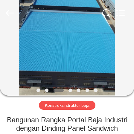
Qingdao
Ruly
Steel
Engineering
Co.,Ltd.
All
Rights
Reserved.
RUMAH
PRODUK
VIDEO
TAMPILAN
VR
Konstruksi struktur baja
TENTANG
Bangunan Rangka Portal Baja Industri
KAMI
dengan Dinding Panel Sandwich