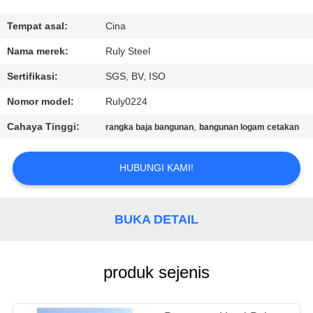
TUR
Tempat asal:
Cina
PABRIK
Nama merek:
Ruly Steel
Sertifikasi:
SGS, BV, ISO
KONTROL
Nomor model:
Ruly0224
KUALITAS
Cahaya Tinggi:
,
rangka baja bangunan
bangunan logam cetakan
HUBUNGI
HUBUNGI KAMI!
KAMI
BUKA DETAIL
BERITA
SOLUSI
produk sejenis
KESALAHAN