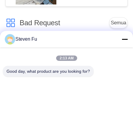
Bad Request
Semua
Steven Fu
Struktur baja
Struktur baja gudang
lokakarya
2:13 AM
konstruksi struktur
Pembuatan struktur
Good day, what product are you looking for?
baja
baja
Bangunan Rangka
Bangunan Baja PEB
Baja Pracetak
Baja struktural balok
struktur baja hanggar