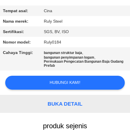
TUR
Tempat asal:
Cina
PABRIK
Nama merek:
Ruly Steel
Sertifikasi:
SGS, BV, ISO
KONTROL
Nomor model:
Ruly0184
KUALITAS
Cahaya Tinggi:
,
bangunan struktur baja
,
bangunan penyimpanan logam
Permukaan Pengecatan Bangunan Baja Gudang
HUBUNGI
Prefab
KAMI
HUBUNGI KAMI!
BERITA
BUKA DETAIL
SOLUSI
KESALAHAN
produk sejenis