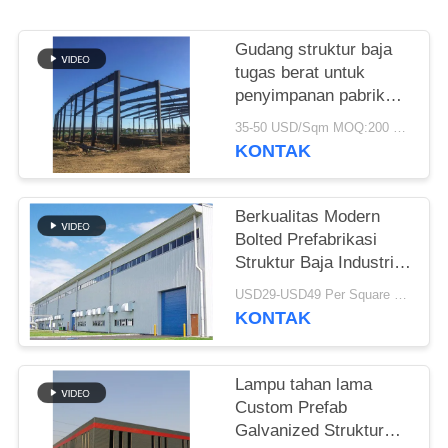
BLOG
Gudang struktur baja
tugas berat untuk
SITEMAP
penyimpanan pabrik
semen
35-50 USD/Sqm MOQ:200 meter persegi
KONTAK
PRIVACY
POLICY
Berkualitas Modern
Bolted Prefabrikasi
Struktur Baja Industri
Gudang Untuk Pabrik
USD29-USD49 Per Square Meter MOQ:200 meter persegi
KONTAK
Lampu tahan lama
Custom Prefab
Galvanized Struktur