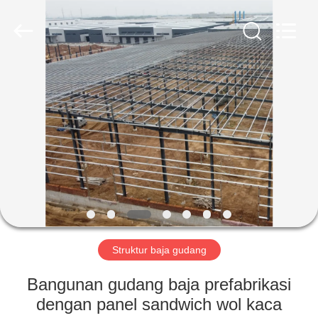
Qingdao
Ruly
Steel
Engineering
Co.,Ltd.
All
Rights
Reserved.
RUMAH
PRODUK
VIDEO
TAMPILAN
VR
Struktur baja gudang
TENTANG
Bangunan gudang baja prefabrikasi
KAMI
dengan panel sandwich wol kaca