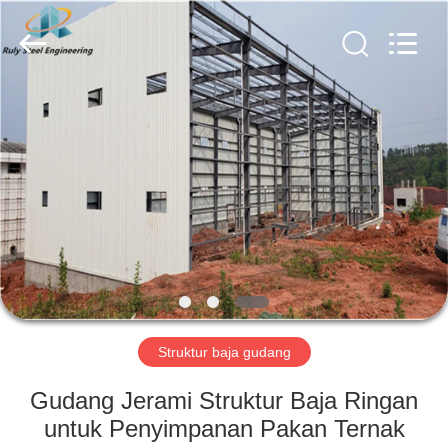
Qingdao
Ruly
Steel
Engineering
Co.,Ltd.
All
Rights
Reserved.
RUMAH
PRODUK
VIDEO
TAMPILAN
VR
Struktur baja gudang
TENTANG
Gudang Jerami Struktur Baja Ringan
KAMI
untuk Penyimpanan Pakan Ternak