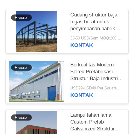
BLOG
Gudang struktur baja
tugas berat untuk
SITEMAP
penyimpanan pabrik
semen
35-50 USD/Sqm MOQ:200 meter persegi
KONTAK
PRIVACY
POLICY
Berkualitas Modern
Bolted Prefabrikasi
Struktur Baja Industri
Gudang Untuk Pabrik
USD29-USD49 Per Square Meter MOQ:200 meter persegi
KONTAK
Lampu tahan lama
Custom Prefab
Galvanized Struktur