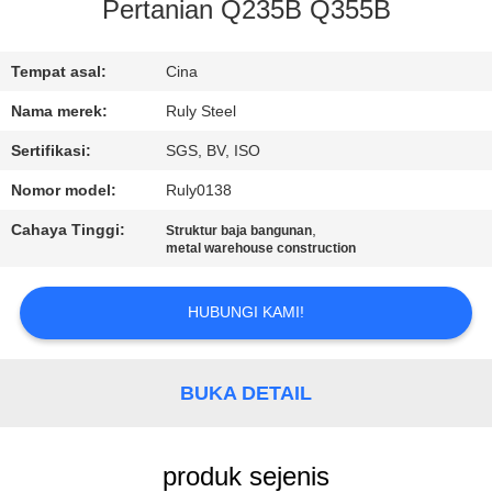
Pertanian Q235B Q355B
TUR
PABRIK
Tempat asal:
Cina
Nama merek:
Ruly Steel
KONTROL
Sertifikasi:
SGS, BV, ISO
KUALITAS
Nomor model:
Ruly0138
Cahaya Tinggi:
,
Struktur baja bangunan
HUBUNGI
metal warehouse construction
KAMI
HUBUNGI KAMI!
BERITA
BUKA DETAIL
SOLUSI
KESALAHAN
produk sejenis