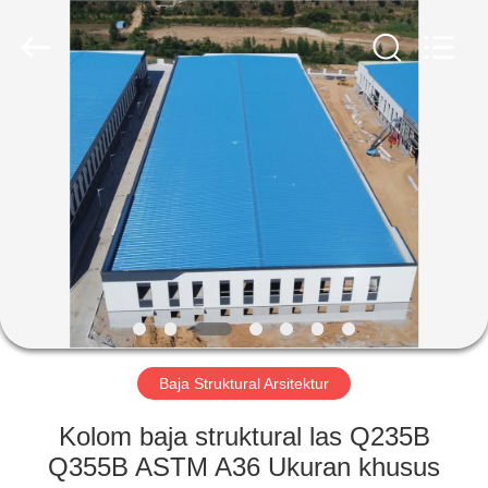
Qingdao
Ruly
Steel
Engineering
Co.,Ltd.
All
Rights
Reserved.
RUMAH
PRODUK
VIDEO
TAMPILAN
VR
Baja Struktural Arsitektur
TENTANG
Kolom baja struktural las Q235B
KAMI
Q355B ASTM A36 Ukuran khusus