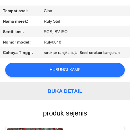
TUR
Tempat asal:
Cina
PABRIK
Nama merek:
Ruly Stel
Sertifikasi:
SGS, BV,ISO
KONTROL
Nomor model:
Ruly0048
KUALITAS
Cahaya Tinggi:
,
struktur rangka baja
Steel struktur bangunan
HUBUNGI
HUBUNGI KAMI!
KAMI
BUKA DETAIL
BERITA
SOLUSI
produk sejenis
KESALAHAN