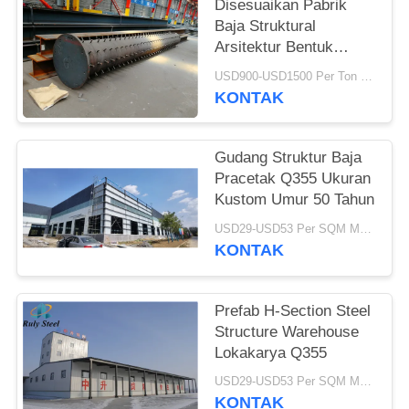
Disesuaikan Pabrik
Baja Struktural
BLOG
Arsitektur Bentuk
Khusus Fabrikasi
USD900-USD1500 Per Ton MOQ:50 ton
SITEMAP
Logam
KONTAK
PRIVACY
Gudang Struktur Baja
POLICY
Pracetak Q355 Ukuran
Kustom Umur 50 Tahun
USD29-USD53 Per SQM MOQ:500 meter persegi
KONTAK
Prefab H-Section Steel
Structure Warehouse
Lokakarya Q355
USD29-USD53 Per SQM MOQ:500 meter persegi
KONTAK