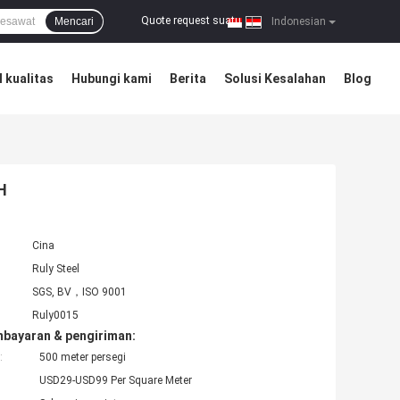
Quote request suatu
Mencari
|
Indonesian
 kualitas
Hubungi kami
Berita
Solusi Kesalahan
Blog
H
Cina
Ruly Steel
SGS, BV，ISO 9001
Ruly0015
mbayaran & pengiriman:
:
500 meter persegi
USD29-USD99 Per Square Meter