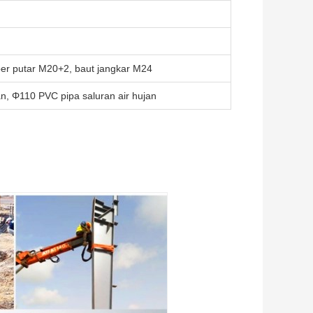
sper putar M20+2, baut jangkar M24
n, Φ110 PVC pipa saluran air hujan