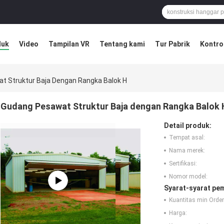
duk
Video
Tampilan VR
Tentang kami
Tur Pabrik
Kontrol
t Struktur Baja Dengan Rangka Balok H
Gudang Pesawat Struktur Baja dengan Rangka Balok 
Detail produk:
Tempat asal:
Nama merek:
Sertifikasi:
Nomor model:
Syarat-syarat pe
Kuantitas min Order
Harga: