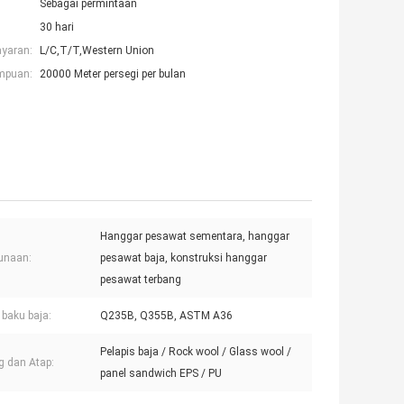
Sebagai permintaan
30 hari
ayaran:
L/C,T/T,Western Union
mpuan:
20000 Meter persegi per bulan
Hanggar pesawat sementara, hanggar
unaan:
pesawat baja, konstruksi hanggar
pesawat terbang
baku baja:
Q235B, Q355B, ASTM A36
Pelapis baja / Rock wool / Glass wool /
g dan Atap:
panel sandwich EPS / PU