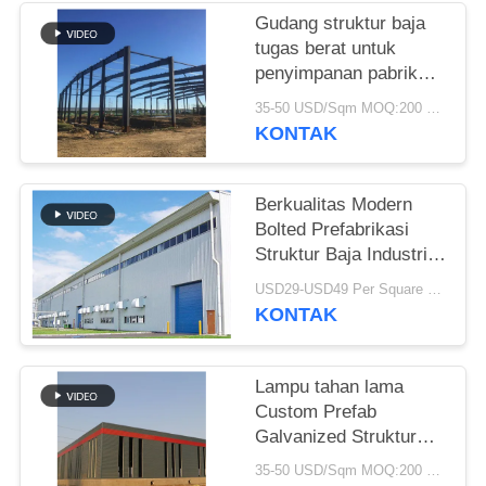
Gudang struktur baja
BLOG
tugas berat untuk
penyimpanan pabrik
semen
SITEMAP
35-50 USD/Sqm MOQ:200 meter persegi
KONTAK
PRIVACY
POLICY
Berkualitas Modern
Bolted Prefabrikasi
Struktur Baja Industri
Gudang Untuk Pabrik
USD29-USD49 Per Square Meter MOQ:200 meter persegi
KONTAK
Lampu tahan lama
Custom Prefab
Galvanized Struktur
Baja Gudang Untuk
35-50 USD/Sqm MOQ:200 meter persegi