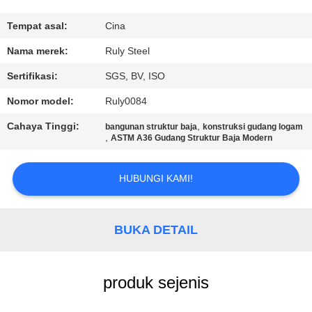
TUR
Tempat asal:
Cina
PABRIK
Nama merek:
Ruly Steel
Sertifikasi:
SGS, BV, ISO
KONTROL
Nomor model:
Ruly0084
KUALITAS
Cahaya Tinggi:
,
bangunan struktur baja
konstruksi gudang logam
,
ASTM A36 Gudang Struktur Baja Modern
HUBUNGI
KAMI
HUBUNGI KAMI!
BERITA
BUKA DETAIL
SOLUSI
produk sejenis
KESALAHAN