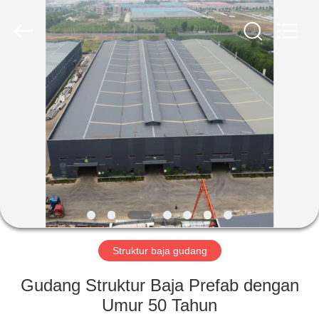
Qingdao
Ruly
Steel
Engineering
Co.,Ltd.
All
Rights
Reserved.
RUMAH
PRODUK
VIDEO
TAMPILAN
VR
Struktur baja gudang
TENTANG
Gudang Struktur Baja Prefab dengan
KAMI
Umur 50 Tahun